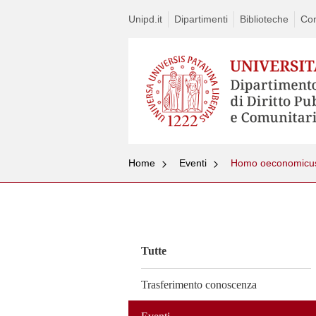
Unipd.it
Dipartimenti
Biblioteche
Con
Home
Eventi
Homo oeconomicu
Vai
al
contenuto
Tutte
Trasferimento conoscenza