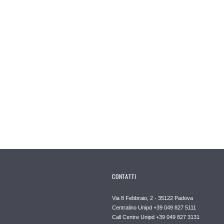
CONTATTI
Via 8 Febbraio, 2 - 35122 Padova
Centralino Unipd +39 049 827 5111
Call Centre Unipd +39 049 827 3131