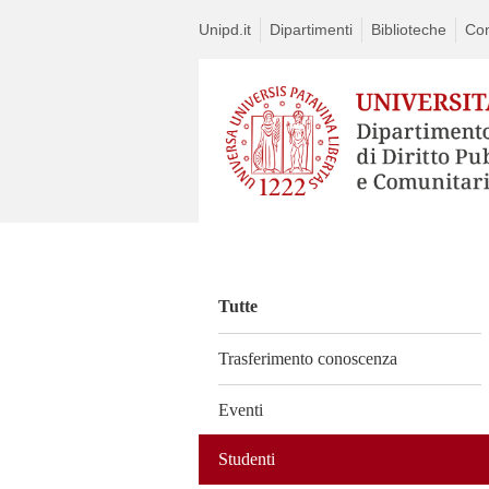
Unipd.it
Dipartimenti
Biblioteche
Con
Vai
al
contenuto
Tutte
Trasferimento conoscenza
Eventi
Studenti