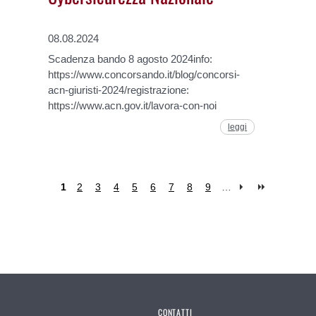
08.08.2024
Scadenza bando 8 agosto 2024info:
https://www.concorsando.it/blog/concorsi-
acn-giuristi-2024/registrazione:
https://www.acn.gov.it/lavora-con-noi
leggi
1
2
3
4
5
6
7
8
9
…
CONTATTI