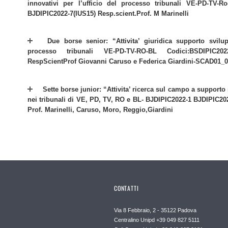
innovativi per l’ufficio del processo tribunali VE-PD-TV-R
BJDIPIC2022-7(IUS15) Resp.scient.Prof. M Marinelli
Due borse senior: “Attivita’ giuridica supporto svilup
processo tribunali VE-PD-TV-RO-BL Codici:BSDIPIC2022-5
RespScientProf Giovanni Caruso e Federica Giardini-SCAD01_0
Sette borse junior: “Attivita’ ricerca sul campo a supporto
nei tribunali di VE, PD, TV, RO e BL- BJDIPIC2022-1 BJDIPIC2
Prof. Marinelli, Caruso, Moro, Reggio,Giardini
CONTATTI
Via 8 Febbraio, 2 - 35122 Padova
Centralino Unipd +39 049 827 5111