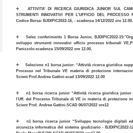
ATTIVITA’ DI RICERCA GIURIDICA JUNIOR SUL C
STRUMENTI INNOVATIVI PER L’UFFICIO DEL PROCESSO 
Codice Borsa: BJDIPIC2022-16, - scadenza 14/12/2022 ore 12.00.
Selez conferimento 1 Borsa Junior, BJDIPIC2022-15:"Org
sviluppo strumenti innovativi ufficio processo tribunali VE
Panizzolo-scadenza 15/09/2022 ore 12.00.
Selezione n1 borsa junior: “Attività ricerca giuridica supp
Processo nel Tribunale VE materia di protezione internazion
Scient Prof.Andrea Gattini-scad 13/09/2022 12.00
n1 borsa ricerca junior “Attività ricerca giuridica junio
l'Uff. del Processo Tribunale di VE in materia di protezione i
Scient Prof. Andrea Gattini-SCAD 06/07/2022 ore12
n1 borsa ricerca junior “Sviluppo tecnologie digitali ed a
sicurezza informatica del sistema giudiziario - BJDIPIC2022-12