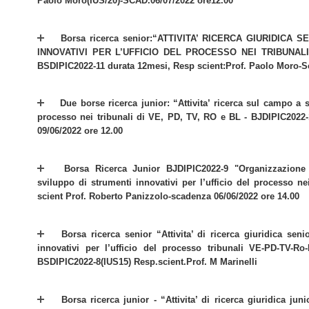
Paolo Moro(IUS/20)-SCAD.06/07/2022 ore12.00
Borsa ricerca senior:“ATTIVITA’ RICERCA GIURIDIC
INNOVATIVI PER L’UFFICIO DEL PROCESSO NEI TRIBUNALI
BSDIPIC2022-11 durata 12mesi, Resp scient:Prof. Paolo Moro-
Due borse ricerca junior: “Attivita’ ricerca sul campo a 
processo nei tribunali di VE, PD, TV, RO e BL - BJDIPIC2022-
09/06/2022 ore 12.00
Borsa Ricerca Junior BJDIPIC2022-9 "Organizzazione 
sviluppo di strumenti innovativi per l’ufficio del processo 
scient Prof. Roberto Panizzolo-scadenza 06/06/2022 ore 14.00
Borsa ricerca senior “Attivita’ di ricerca giuridica sen
innovativi per l’ufficio del processo tribunali VE-PD-TV-Ro
BSDIPIC2022-8(IUS15) Resp.scient.Prof. M Marinelli
Borsa ricerca junior - “Attivita’ di ricerca giuridica ju