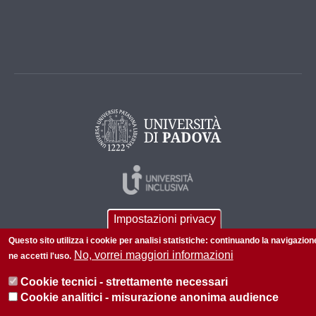
Impostazioni privacy
Questo sito utilizza i cookie per analisi statistiche: continuando la navigazion
No, vorrei maggiori informazioni
ne accetti l'uso.
Cookie tecnici - strettamente necessari
© 2026 Università di Padova - Tutti i diritti riservati
Cookie analitici - misurazione anonima audience
P.I. 00742430283 C.F. 80006480281