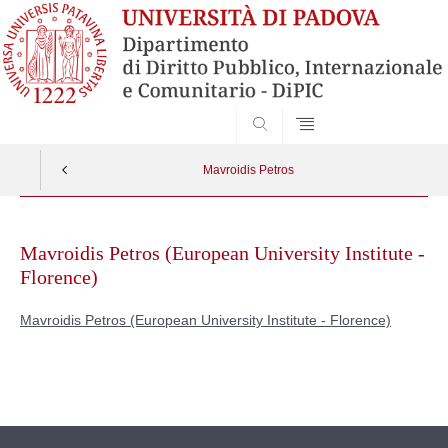
SEARCH
Mavroidis Petros
Skip
to
Mavroidis Petros (European University Institute -
content
Florence)
Mavroidis Petros (European University Institute - Florence)