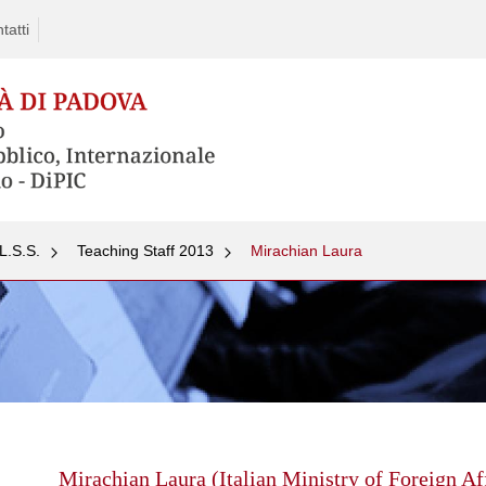
tatti
L.S.S.
Teaching Staff 2013
Mirachian Laura
Skip
to
content
Mirachian Laura (Italian Ministry of Foreign Af