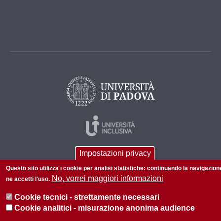
Impostazioni privacy
Questo sito utilizza i cookie per analisi statistiche: continuando la navigazion
No, vorrei maggiori informazioni
ne accetti l'uso.
Cookie tecnici - strettamente necessari
© 2026 Università di Padova - Tutti i diritti riservati
Cookie analitici - misurazione anonima audience
P.I. 00742430283 C.F. 80006480281