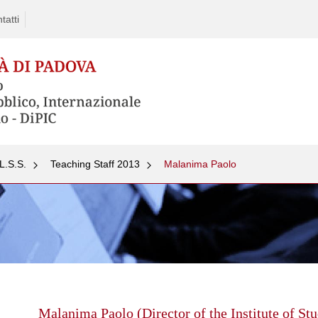
tatti
L.S.S.
Teaching Staff 2013
Malanima Paolo
Skip
to
content
Malanima Paolo (Director of the Institute of St