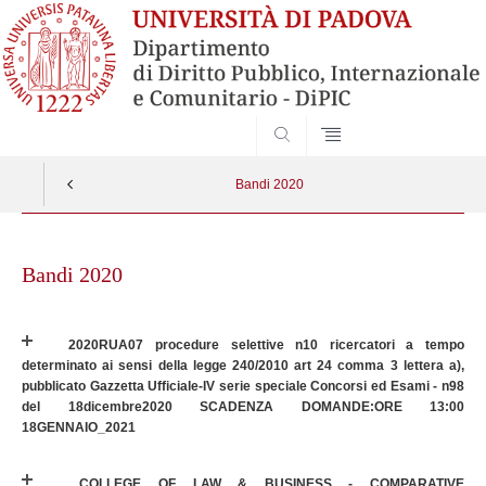
SEARCH
Bandi 2020
Skip
to
Bandi 2020
content
2020RUA07 procedure selettive n10 ricercatori a tempo
determinato ai sensi della legge 240/2010 art 24 comma 3 lettera a),
pubblicato Gazzetta Ufficiale-IV serie speciale Concorsi ed Esami - n98
del 18dicembre2020 SCADENZA DOMANDE:ORE 13:00
18GENNAIO_2021
COLLEGE OF LAW & BUSINESS - COMPARATIVE