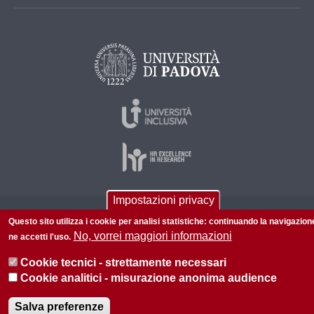
Impostazioni privacy
© 2026 Università di Padova - Tutti i diritti riservati
Questo sito utilizza i cookie per analisi statistiche: continuando la navigazion
No, vorrei maggiori informazioni
P.I. 00742430283 C.F. 80006480281
ne accetti l'uso.
Informazioni sul sito
Privacy
Cookie tecnici - strettamente necessari
Cookie analitici - misurazione anonima audience
Salva preferenze